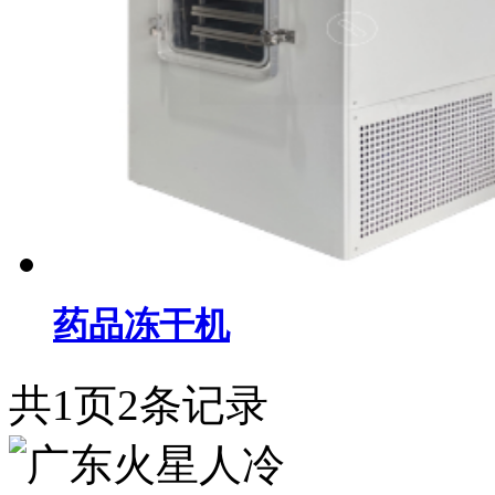
药品冻干机
共
1
页
2
条记录